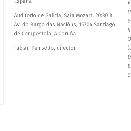
España
V
U
Auditorio de Galicia, Sala Mozart. 20:30 h
S
Av. do Burgo das Nacións, 15704 Santiago
I
de Compostela, A Coruña
O
Fabián Panisello, director
(
D
B
C