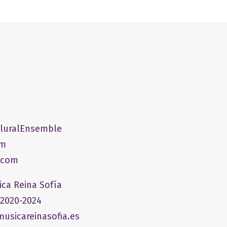
PluralEnsemble
om
.com
ica Reina Sofía
 2020-2024
usicareinasofia.es