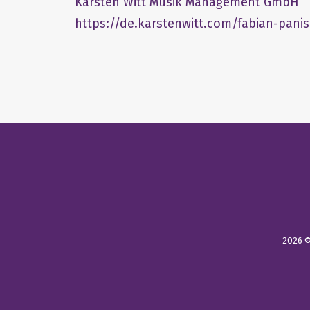
​Karsten Witt Musik Management GmbH​
https://de.karstenwitt.com/fabian-panis
2026 ©