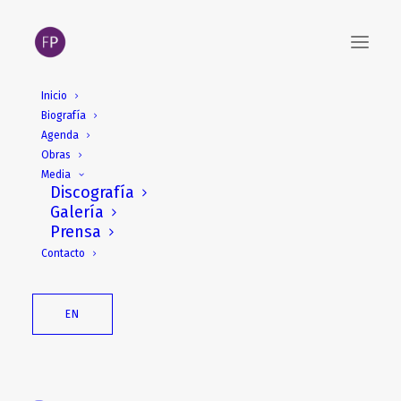
Inicio
Biografía
15 y 19 de enero. Clase
Agenda
Magistral / Seminario,
Obras
Media
Jerusalem Academy of
Discografía
Galería
Music and Dance
Prensa
Contacto
EN