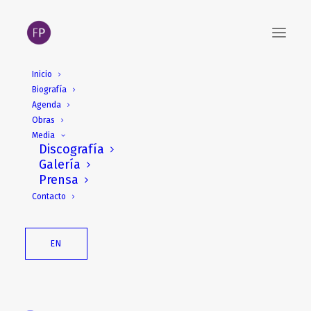
Inicio
Biografía
2-12 de agosto. Residencia
Agenda
en el Estudio
Obras
Media
electroacústico de la
Discografía
Galería
Akademie der Künste,
Prensa
Berlín
Contacto
EN