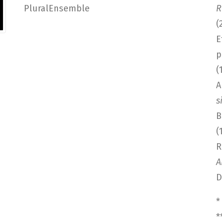
PluralEnsemble
R
(
E
p
(
A
s
B
(
R
A
D
*
*