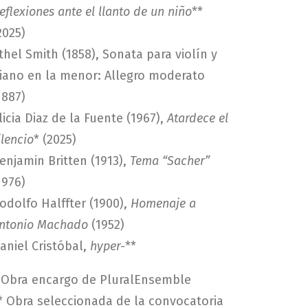
eflexiones ante el llanto de un niño
**
2025)
thel Smith (1858), Sonata para violín y
iano en la menor: Allegro moderato
1887)
licia Diaz de la Fuente (1967),
Atardece el
ilencio
* (2025)
enjamin Britten (1913),
Tema “Sacher”
1976)
odolfo Halffter (1900),
Homenaje a
ntonio Machado
(1952)
aniel Cristóbal,
hyper-
**
 Obra encargo de PluralEnsemble
* Obra seleccionada de la convocatoria