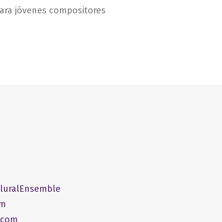
ara jóvenes compositores
PluralEnsemble
om
.com