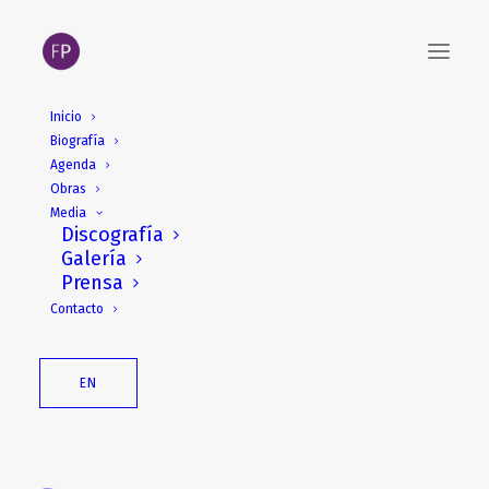
Inicio
Biografía
24 de febrero. Clase
Agenda
magistral, Zagreb Academy
Obras
Media
of Music
Discografía
Galería
Prensa
Contacto
EN