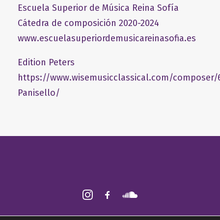
Escuela Superior de Música Reina Sofía
Cátedra de composición 2020-2024
www.escuelasuperiordemusicareinasofia.es
Edition Peters
https://www.wisemusicclassical.com/composer/
Panisello/
2026 © Fabián Panisello ǀ Todos los derechos reservados ǀ
Aviso legal
ǀ