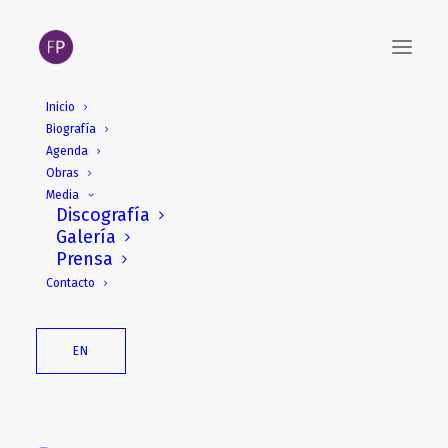
Inicio
Biografía
25 de abril. Concierto:
Agenda
Gubaidulina/Glass y el
Obras
Media
siglo XXI. Fundación BBVA
Discografía
Galería
Prensa
Contacto
EN