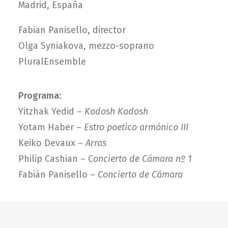
Madrid, España
Fabian Panisello, director
Olga Syniakova, mezzo-soprano
PluralEnsemble
Programa:
Yitzhak Yedid –
Kadosh Kadosh
Yotam Haber –
Estro poetico armónico III
Keiko Devaux –
Arras
Philip Cashian – C
oncierto de Cámara nº 1
Fabián Panisello –
Concierto de Cámara