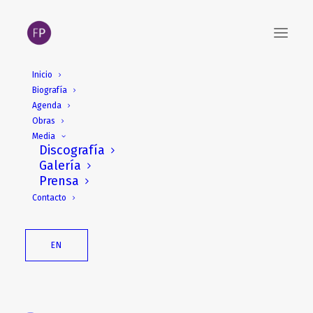
Inicio
Biografía
5 de septiembre de 2026.
Agenda
Takefu International Music
Obras
Media
Festival 2026. Echizen,
Discografía
Galería
Japón
Prensa
Contacto
EN