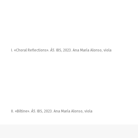
I. «Choral Reflections».
À5
. IBS, 2023. Ana María Alonso, viola
II. «Biltine».
À5
. IBS, 2023. Ana María Alonso, viola