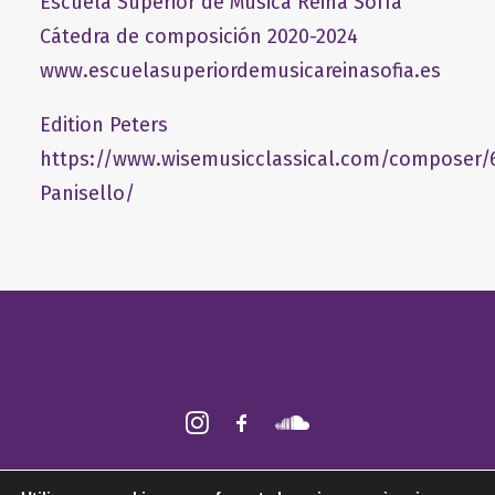
Escuela Superior de Música Reina Sofía
Cátedra de composición 2020-2024
www.escuelasuperiordemusicareinasofia.es
Edition Peters
https://www.wisemusicclassical.com/composer/
Panisello/
2026 © Fabián Panisello ǀ Todos los derechos reservados ǀ
Aviso legal
ǀ