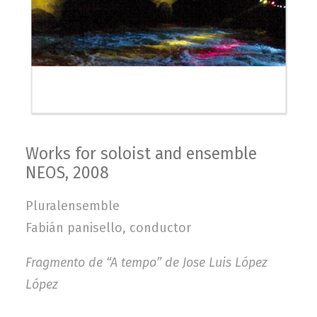
Works for soloist and ensemble
NEOS, 2008
Pluralensemble
Fabián panisello, conductor
Fragmento de “A tempo” de Jose Luis López
López