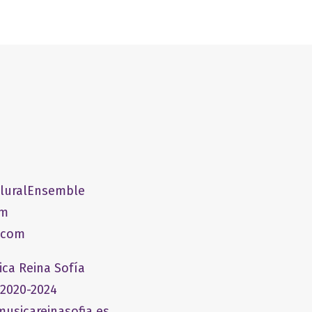
PluralEnsemble
om
.com
ica Reina Sofía
 2020-2024
usicareinasofia.es