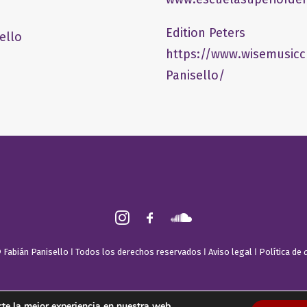
Edition Peters
ello
https://www.wisemusicc
Panisello/
 Fabián Panisello ǀ Todos los derechos reservados ǀ
Aviso legal
ǀ
Política de
te la mejor experiencia en nuestra web.