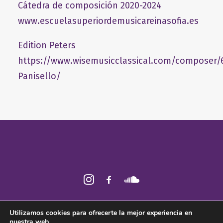
Cátedra de composición 2020-2024
www.escuelasuperiordemusicareinasofia.es
Edition Peters
https://www.wisemusicclassical.com/composer/
Panisello/
2026 © Fabián Panisello ǀ Todos los derechos reservados ǀ
Aviso legal
ǀ
Utilizamos cookies para ofrecerte la mejor experiencia en
Política de
cookies
nuestra web.