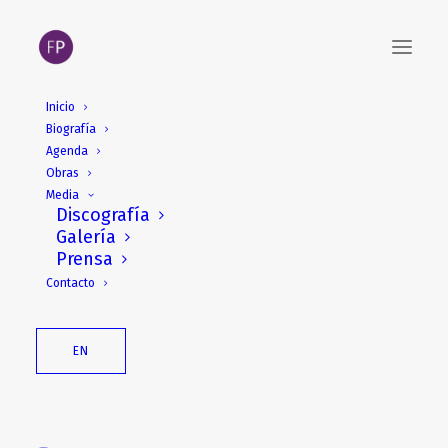
Inicio
Biografía
Festen
Agenda
para octeto de violonchelos
Obras
Media
Discografía
Galería
Prensa
Descripción
Contacto
Estreno: 1999, Festival International de
Violoncelle de Beauvais
EN
Octuor de violoncelles de Beauvais