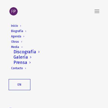
Inicio
Biografía
Japanese Pictures
Agenda
para piano solo
Obras
Media
Discografía
Galería
Prensa
Descripción
Contacto
Estreno: 12 de mayo de 2000, Alcoy
Ananda Sukarlan, piano
EN