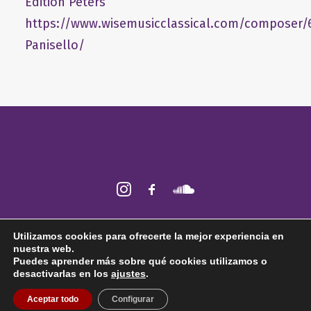
Edition Peters
https://www.wisemusicclassical.com/composer/
Panisello/
2026 © Fabián Panisello ǀ Todos los derechos reservados ǀ
Aviso legal
ǀ
Utilizamos cookies para ofrecerte la mejor experiencia en
Política de
cookies
nuestra web.
Puedes aprender más sobre qué cookies utilizamos o
desactivarlas en los
ajustes
.
Aceptar todo
Configurar