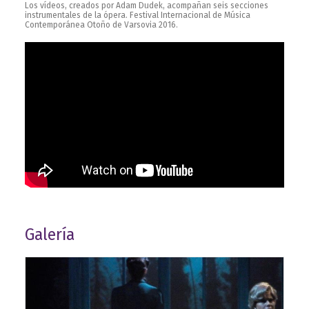
Los vídeos, creados por Adam Dudek, acompañan seis secciones
instrumentales de la ópera. Festival Internacional de Música
Contemporánea Otoño de Varsovia 2016.
Galería