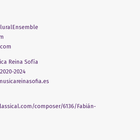
PluralEnsemble
om
.com
ica Reina Sofía
 2020-2024
usicareinasofia.es
lassical.com/composer/6136/Fabián-