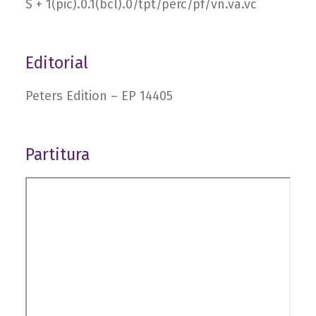
S + 1(pic).0.1(bcl).0/tpt/perc/pf/vn.va.vc
Editorial
Peters Edition – EP 14405
Partitura