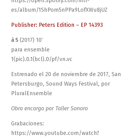
https://open.spotify.com/intl-
es/album/1ShPom5nPPa9LofXWu8jUZ
Publisher: Peters Edition – EP 14393
à 5
(2017) 10’
para ensemble
1(pic).0.1(bcl).0/pf/vn.vc
Estrenado el 20 de noviembre de 2017, San
Petersburgo, Sound Ways Festival, por
PluralEnsemble
Obra encargo por Taller Sonoro
Grabaciones:
https://www.youtube.com/watch?