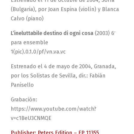
Estrenado el 11 de octubre de 2004, Sofía
(Bulgaria), por Joan Espina (violín) y Blanca
Calvo (piano)
L’ineluttabile destino di ogni cosa
(2003) 6′
para ensemble
1(pic).0.1.0/pf/vn.va.vc
Estrenado el 4 de mayo de 2004, Granada,
por los Solistas de Sevilla, dir.: Fabián
Panisello
Grabación:
https://www.youtube.com/watch?
v=c1BeU3CNMQE
Publisher: Peters Edition – EP 11355