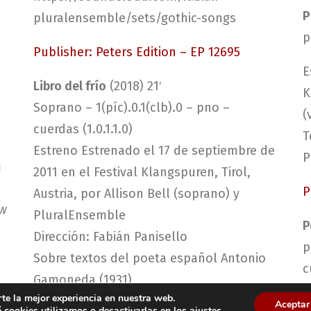
P
pluralensemble/sets/gothic-songs
p
Publisher: Peters Edition – EP 12695
E
Libro del frío
(2018) 21′
K
Soprano – 1(píc).0.1(clb).0 – pno –
(
cuerdas (1.0.1.1.0)
T
Estreno Estrenado el 17 de septiembre de
P
m
2011 en el Festival Klangspuren, Tirol,
P
Austria, por Allison Bell (soprano) y
ew
PluralEnsemble
P
Dirección: Fabián Panisello
p
Sobre textos del poeta español Antonio
c
Gamoneda (1931)
te la mejor experiencia en nuestra web.
E
Aceptar
cookies utilizamos o desactivarlas en los
ajustes
.