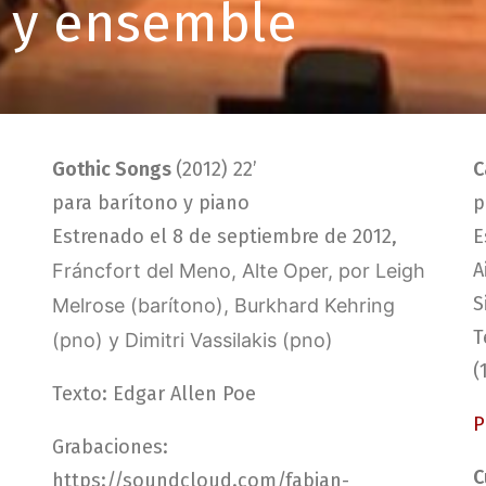
z y ensemble
Gothic Songs
(2012) 22’
C
para barítono y piano
p
Estrenado el 8 de septiembre de 2012,
E
A
Fráncfort del Meno
, Alte Oper, por Leigh
S
Melrose (barítono), Burkhard Kehring
T
(pno) y Dimitri Vassilakis (pno)
(
Texto: Edgar Allen Poe
P
Grabaciones:
C
https://soundcloud.com/fabian-