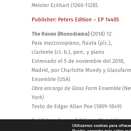
Meister Eckhart (1260-1328).
Publisher: Peters Edition – EP 14405
The Raven (Monodrama)
(2018) 12′
Para mezzosoprano, flauta (píc.),
clarinete (cl. b.), perc. y piano
Estrenado el 5 de noviembre del 2018,
Madrid, por Charlotte Mundy y Glassfar
Ensemble (USA)
Obra encargo de Glass Farm Ensemble (N
York)
Texto de Edgar Allan Poe (1809-1849)
Publisher: Peters Edition – EP 14369
Utilizamos cookies para ofrecer
Puedes aprender más sobre qué 