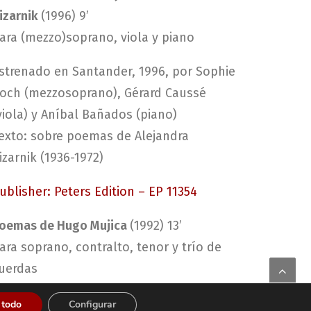
izarnik
(1996) 9’
ara (mezzo)soprano, viola y piano
strenado en Santander, 1996, por Sophie
och (mezzosoprano), Gérard Caussé
viola) y Aníbal Bañados (piano)
exto: sobre poemas de Alejandra
izarnik (1936-1972)
ublisher: Peters Edition – EP 11354
oemas de Hugo Mujica
(1992) 13’
ara soprano, contralto, tenor y trío de
uerdas
strenado en julio de 1992, Royaumont,
 todo
Configurar