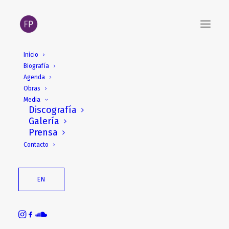
Inicio
Biografía
Agenda
Obras
Media
Discografía
Galería
Música de Cámara.
Prensa
Contacto
Cesar Camarero
EN
Verso, 2003
Plural Ensemble
Fabián Panisello, conductor