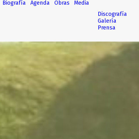
Biografía
Agenda
Obras
Media
Discografía
Galería
Prensa