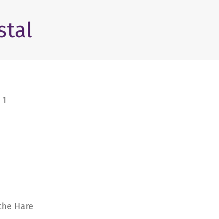
stal
 1
the Hare