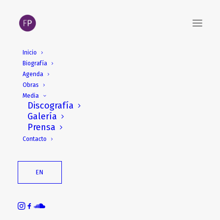
Inicio
Biografía
Agenda
Obras
Media
Discografía
Galería
Prensa
Cervantes Magazine:
Contacto
Entrevista a Fabián
Panisello
EN
Cervantes Magazine nº17