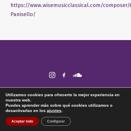
https://www.wisemusicclassical.com/composer/
Panisello/
2026 © Fabián Panisello ǀ Todos los derechos reservados ǀ
Aviso legal
ǀ
Utilizamos cookies para ofrecerte la mejor experiencia en
Política de
cookies
nuestra web.
Puedes aprender más sobre qué cookies utilizamos o
desactivarlas en los
ajustes
.
Aceptar todo
Configurar