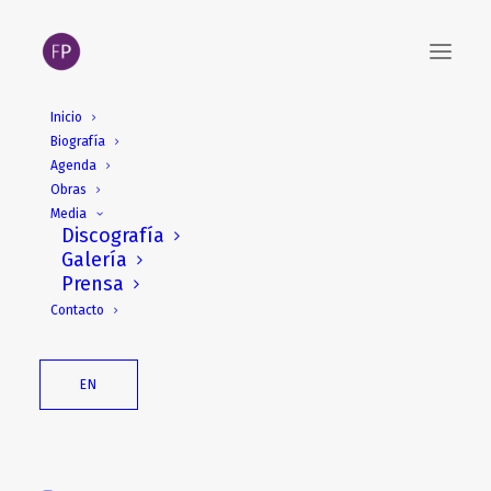
Inicio
Biografía
Agenda
Obras
Media
Discografía
Galería
Prensa
Edition Peters: Fabián
Contacto
Panisello - An
Interview
EN
Edition Peters
Noviembre 2009