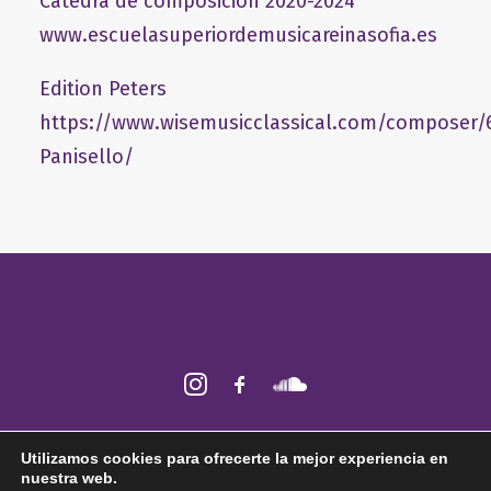
Cátedra de composición 2020-2024
www.escuelasuperiordemusicareinasofia.es
Edition Peters
https://www.wisemusicclassical.com/composer/
Panisello/
2026 © Fabián Panisello ǀ Todos los derechos reservados ǀ
Aviso legal
ǀ
Utilizamos cookies para ofrecerte la mejor experiencia en
Política de
cookies
nuestra web.