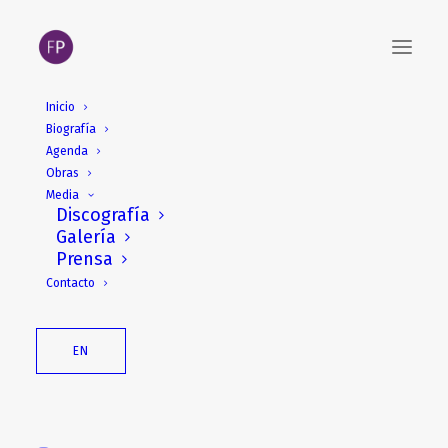
Inicio
Biografía
Agenda
Obras
Media
Discografía
Galería
Prensa
Sibila Magazine:
Contacto
Entrevista a Fabián
Panisello
EN
Sibila Magazine nº10