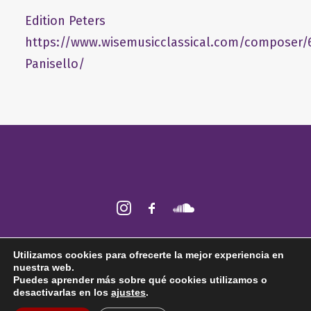
Edition Peters
https://www.wisemusicclassical.com/composer/
Panisello/
2026 © Fabián Panisello ǀ Todos los derechos reservados ǀ
Aviso legal
ǀ
Utilizamos cookies para ofrecerte la mejor experiencia en
Política de
cookies
nuestra web.
Puedes aprender más sobre qué cookies utilizamos o
desactivarlas en los
ajustes
.