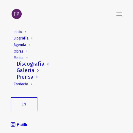
Inicio
Biografía
Agenda
Obras
Media
Discografía
Galería
Prensa
SuonoSonda:
Contacto
MOSAICI DI
FRAMMENTI E
EN
UN’IMMINENZA, TRA
LIBERTÀ E DESTINO